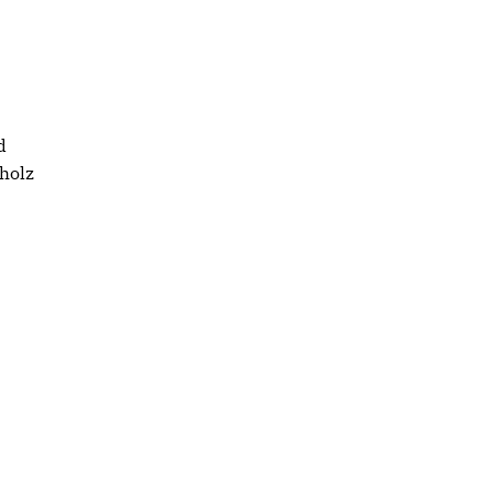
d
holz