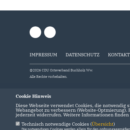
IMPRESSUM
DATENSCHUTZ
KONTAKT
@2026 CDU Ortsverband Buchholz Ww.
Alle Rechte vorbehalten.
Cookie Hinweis
Diese Webseite verwendet Cookies, die notwendig si
Webangebot zu verbessern (Website-Optmierung). Fü
jederzeit widerrufen. Weitere Informationen finden
Technisch notwendige Cookies (
Übersicht
)
Die notwendigen Cookies werden allein für den ordnungsgemäßen 